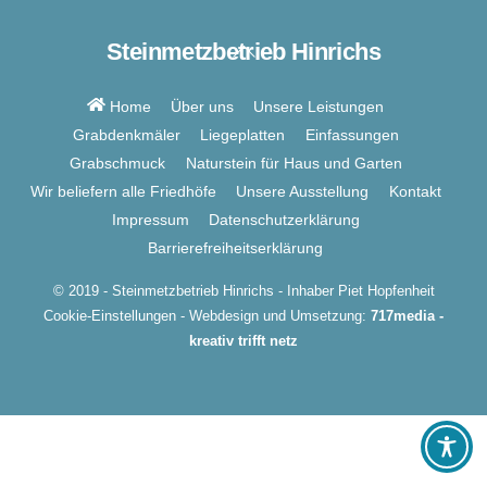
Steinmetzbetrieb Hinrichs
Back
To
Top
Home
Über uns
Unsere Leistungen
Grabdenkmäler
Liegeplatten
Einfassungen
Grabschmuck
Naturstein für Haus und Garten
Wir beliefern alle Friedhöfe
Unsere Ausstellung
Kontakt
Impressum
Datenschutzerklärung
Barrierefreiheitserklärung
© 2019 - Steinmetzbetrieb Hinrichs - Inhaber Piet Hopfenheit
Cookie-Einstellungen
- Webdesign und Umsetzung:
717media -
kreativ trifft netz