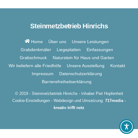
Steinmetzbetrieb Hinrichs
Back
To
Top
Home
Über uns
Unsere Leistungen
Grabdenkmäler
Liegeplatten
Einfassungen
Grabschmuck
Naturstein für Haus und Garten
Wir beliefern alle Friedhöfe
Unsere Ausstellung
Kontakt
Impressum
Datenschutzerklärung
Barrierefreiheitserklärung
© 2019 - Steinmetzbetrieb Hinrichs - Inhaber Piet Hopfenheit
Cookie-Einstellungen
- Webdesign und Umsetzung:
717media -
kreativ trifft netz