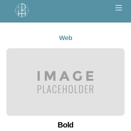
Skip
Men
to
content
Web
Bold