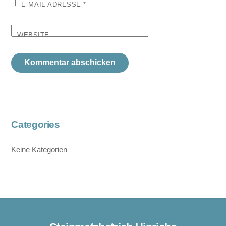
E-MAIL-ADRESSE
*
WEBSITE
Categories
Keine Kategorien
Back