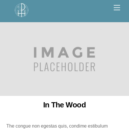
Skip
Men
to
content
In The Wood
The congue non egestas quis, condime estibulum