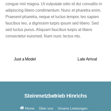
congue nisl magna. Ut vulputate odio id dui convallis in
adipiscing libero condimentum. Nunc et pharetra enim.
Praesent pharetra, neque et luctus tempor, leo sapien
faucibus leo, a dignissim turpis ipsum sed libero. Sed
sed luctus purus. Aliquam faucibus turpis at libero
consectetur euismod. Nam nunc lectus ntu.
Just a Model
Late Arrival
Steinmetzbetrieb Hinrichs
Back
To
Top
Home
Über uns
Unsere Leistungen