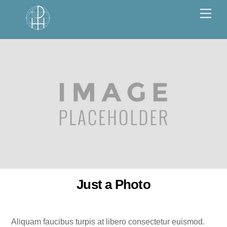
Skip
Men
to
content
Just a Photo
Aliquam faucibus turpis at libero consectetur euismod.