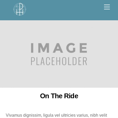
Skip
Men
to
content
On The Ride
Vivamus dignissim, ligula vel ultricies varius, nibh velit