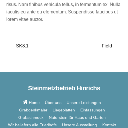
risus. Nam finibus vehicula tellus, in fermentum ex. Nulla
iaculis eu ante eu elementum. Suspendisse faucibus ut
lorem vitae auctor.
SK8.1
Field
Steinmetzbetrieb Hinrichs
Back
To
Top
Home
Über uns
Unsere Leistungen
Grabdenkmäler
Liegeplatten
Einfassungen
Grabschmuck
Naturstein für Haus und Garten
Wir beliefern alle Friedhöfe
Unsere Ausstellung
Kontakt