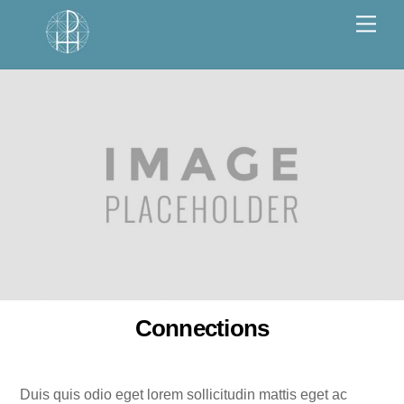
Skip
Men
to
content
Connections
Duis quis odio eget lorem sollicitudin mattis eget ac