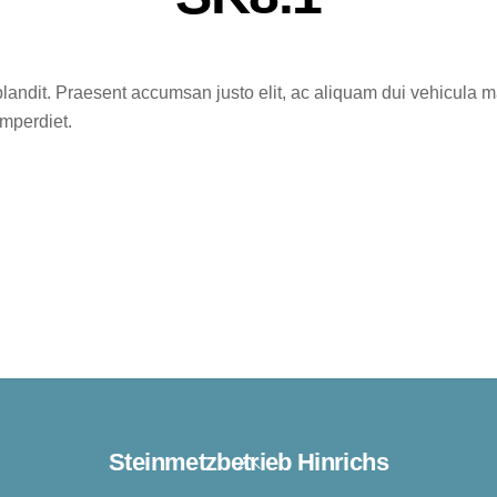
landit. Praesent accumsan justo elit, ac aliquam dui vehicula ma
imperdiet.
Steinmetzbetrieb Hinrichs
Back
To